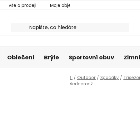
Vše o prodeji
Moje objednávka
Oblečení
Brýle
Sportovní obuv
Zimní
Domů
/
Outdoor
/
Spacáky
/
Třísezó
šedooranž.