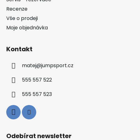
í
Recenze
Vše o prodeji
Moje objednávka
Kontakt
matej
@
jumpsport.cz
555 557 522
555 557 523
Odebírat newsletter