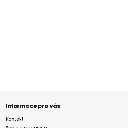
Z
á
Informace pro vás
p
a
Kontakt
t
Servis - rezervace