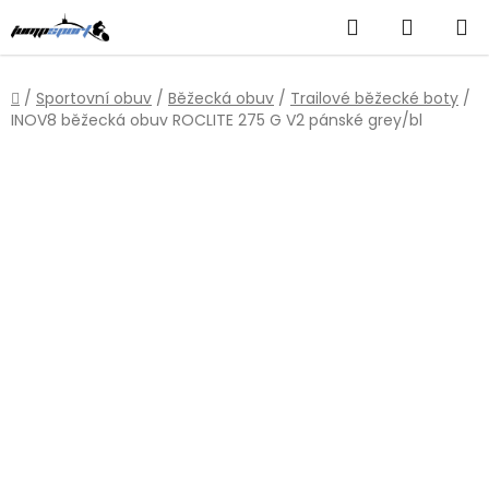
Přejít
Hledat
NÁKUP
na
obsah
KOŠÍK
Domů
/
Sportovní obuv
/
Běžecká obuv
/
Trailové běžecké boty
/
INOV8 běžecká obuv ROCLITE 275 G V2 pánské grey/bl