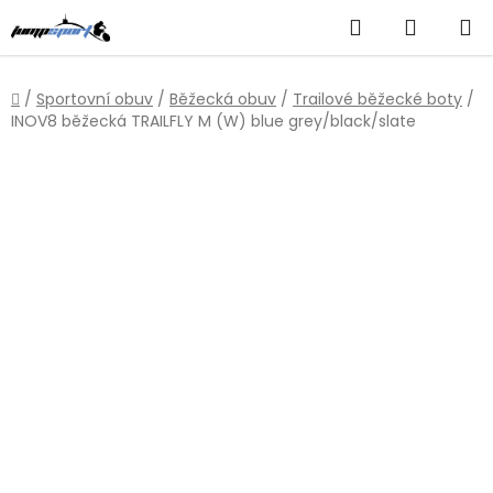
Přejít
Hledat
NÁKUP
na
obsah
KOŠÍK
Domů
/
Sportovní obuv
/
Běžecká obuv
/
Trailové běžecké boty
/
INOV8 běžecká TRAILFLY M (W) blue grey/black/slate