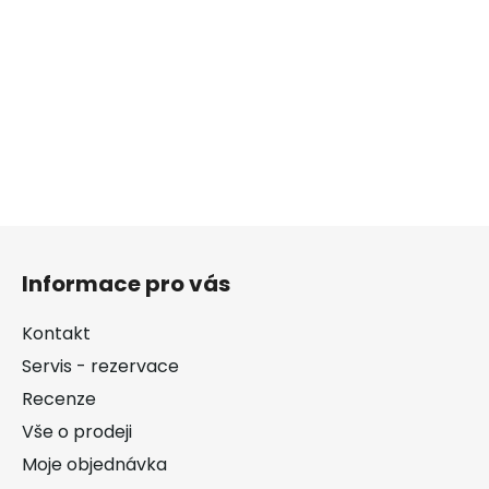
Z
á
Informace pro vás
p
a
Kontakt
t
Servis - rezervace
í
Recenze
Vše o prodeji
Moje objednávka