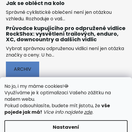
Jak se obléct na kolo
Správné cyklistické oblečení není jen otázkou
vzhledu. Rozhoduje o vaš...
Průvodce kupujícího pro odpružené vidlice
RockShox: vysvětlení trailových, enduro,
XC, downcountry a dalších vidlic
Vybrat správnou odpruženou vidlici není jen otázka
značky a ceny. U ho...
ARCHIV
No jo, i my máme cookies!
🍪
Využíváme je k optimalizaci Vašeho zážitku na
našem webu
.
🟢 TECHNOLOGIE
🟢 O ELEKTROKOLECH
Pokud odsouhlasíte, budete mít jistotu, že
vše
🟢 NÁVODY KE STAŽENÍ
pojede jak má!
Více info najdete
zde
.
Nastavení