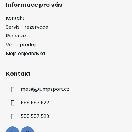
á
Informace pro vás
p
a
Kontakt
t
Servis - rezervace
í
Recenze
Vše o prodeji
Moje objednávka
Kontakt
matej
@
jumpsport.cz
555 557 522
555 557 523