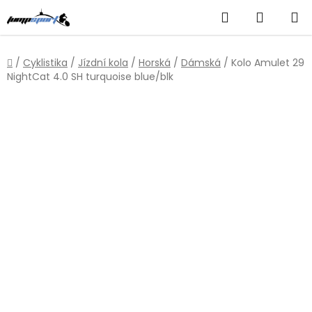
Přejít
Hledat
NÁKUP
na
obsah
KOŠÍK
Domů
/
Cyklistika
/
Jízdní kola
/
Horská
/
Dámská
/
Kolo Amulet 29
NightCat 4.0 SH turquoise blue/blk