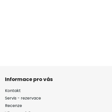
Z
á
Informace pro vás
p
a
Kontakt
t
Servis - rezervace
í
Recenze