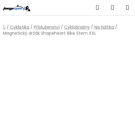
Přejít
Hledat
NÁKUP
na
obsah
KOŠÍK
Domů
/
Cyklistika
/
Příslušenství
/
Cyklobrašny
/
Na řidítka
/
Magnetický držák Shapeheart Bike Stem XXL