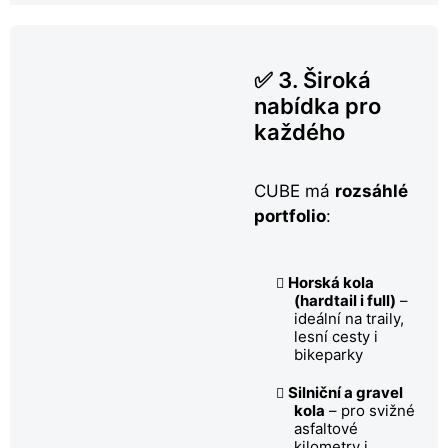
✅ 3. Široká
nabídka pro
každého
CUBE má
rozsáhlé
portfolio
:
Horská kola
(hardtail i full)
–
ideální na traily,
lesní cesty i
bikeparky
Silniční a gravel
kola
– pro svižné
asfaltové
kilometry i