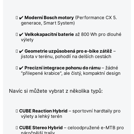
✔️
Moderní Bosch motory
(Performance CX 5.
generace, Smart System)
✔️
Velkokapacitní baterie
až 800 Wh pro dlouhé
výlety
✔️
Geometrie uzpůsobená pro e-bike zátěž
–
jistota v terénu, pohodlí na delších cestách
✔️
Precizní integrace pohonu do rámu
– žádné
"přilepené krabice", ale čistý, kompaktní design
Navíc si můžete vybrat z několika typů:
CUBE Reaction Hybrid
– sportovní hardtaily pro
výlety a lehký terén
CUBE Stereo Hybrid
– celoodpružené e-MTB pro
náročnější traily