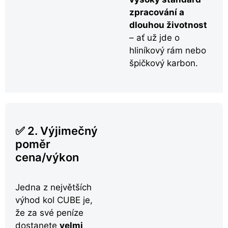
zpracování a
dlouhou životnost
– ať už jde o
hliníkový rám nebo
špičkový karbon.
✅ 2. Výjimečný
poměr
cena/výkon
Jedna z největších
výhod kol CUBE je,
že za své peníze
dostanete
velmi