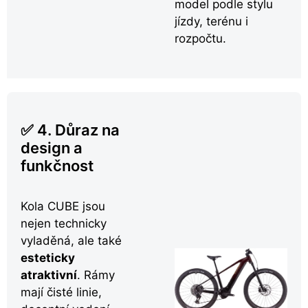
model podle stylu
jízdy, terénu i
rozpočtu.
✅ 4. Důraz na
design a
funkčnost
Kola CUBE jsou
nejen technicky
vyladěná, ale také
esteticky
atraktivní
. Rámy
mají čisté linie,