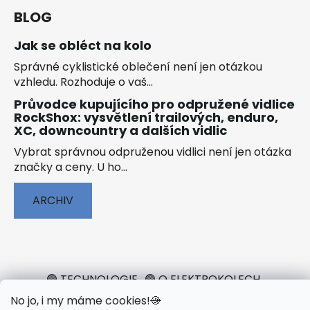
BLOG
Jak se obléct na kolo
Správné cyklistické oblečení není jen otázkou
vzhledu. Rozhoduje o vaš...
Průvodce kupujícího pro odpružené vidlice
RockShox: vysvětlení trailových, enduro,
XC, downcountry a dalších vidlic
Vybrat správnou odpruženou vidlici není jen otázka
značky a ceny. U ho...
ARCHIV
🟢 TECHNOLOGIE
🟢 O ELEKTROKOLECH
🟢 NÁVODY KE STAŽENÍ
No jo, i my máme cookies!
🍪