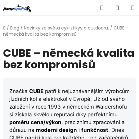
Přejít
Hledat
NÁKUP
na
obsah
KOŠÍK
Domů
/
Blog
/
Novinky ze světa cyklistikyy a outdooru.
/
CUBE –
německá kvalita bez kompromisů
CUBE – německá kvalita
bez kompromisů
Značka
CUBE
patří k nejuznávanějším výrobcům
jízdních kol a elektrokol v Evropě. Už od svého
založení v roce 1993 v německém Waldershofu
si získala skvělou reputaci díky perfektnímu
poměru cena/výkon
, preciznímu zpracování a
důrazu na
moderní design
i
funkčnost
. Dnes
CUBE nabízí kola pro každého – od začátečníků