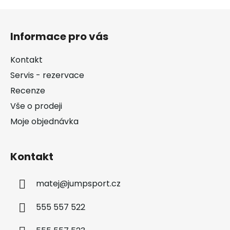
Z
á
Informace pro vás
p
a
Kontakt
t
Servis - rezervace
í
Recenze
Vše o prodeji
Moje objednávka
Kontakt
matej
@
jumpsport.cz
555 557 522