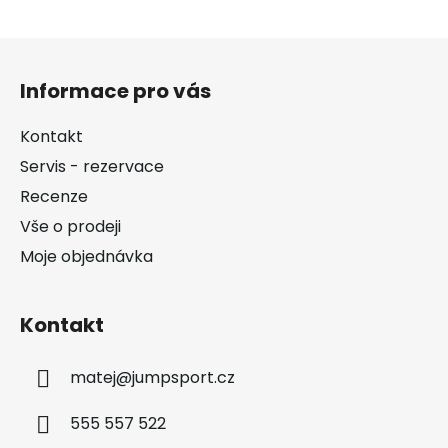
Z
á
Informace pro vás
p
a
Kontakt
t
Servis - rezervace
í
Recenze
Vše o prodeji
Moje objednávka
Kontakt
matej
@
jumpsport.cz
555 557 522