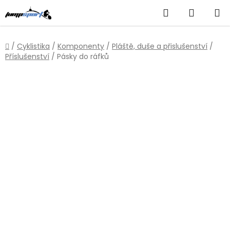
Přejít
Hledat
NÁKUP
na
obsah
KOŠÍK
Domů
/
Cyklistika
/
Komponenty
/
Pláště, duše a přislušenství
/
Příslušenství
/
Pásky do ráfků