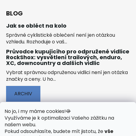
BLOG
Jak se obléct na kolo
Správné cyklistické oblečení není jen otázkou
vzhledu. Rozhoduje o vaš...
Průvodce kupujícího pro odpružené vidlice
RockShox: vysvětlení trailových, enduro,
XC, downcountry a dalších vidlic
Vybrat správnou odpruženou vidlici není jen otázka
značky a ceny. U ho...
ARCHIV
No jo, i my máme cookies!
🍪
Využíváme je k optimalizaci Vašeho zážitku na
našem webu
.
🟢 TECHNOLOGIE
🟢 O ELEKTROKOLECH
Pokud odsouhlasíte, budete mít jistotu, že
vše
🟢 NÁVODY KE STAŽENÍ