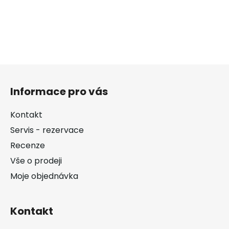
Z
á
Informace pro vás
p
a
Kontakt
t
Servis - rezervace
í
Recenze
Vše o prodeji
Moje objednávka
Kontakt