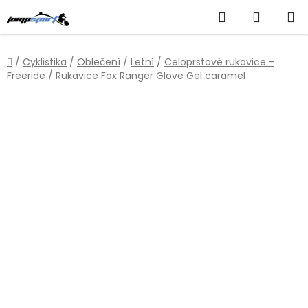
Přejít
Hledat
NÁKUP
na
obsah
KOŠÍK
Domů
/
Cyklistika
/
Oblečení
/
Letní
/
Celoprstové rukavice -
Freeride
/
Rukavice Fox Ranger Glove Gel caramel