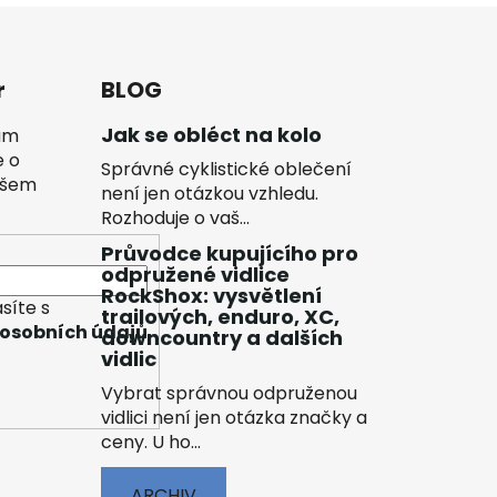
r
BLOG
Jak se obléct na kolo
vám
e o
Správné cyklistické oblečení
ašem
není jen otázkou vzhledu.
Rozhoduje o vaš...
Průvodce kupujícího pro
odpružené vidlice
RockShox: vysvětlení
síte s
trailových, enduro, XC,
osobních údajů
downcountry a dalších
vidlic
Vybrat správnou odpruženou
vidlici není jen otázka značky a
ceny. U ho...
ARCHIV