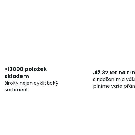
>13000 položek
Již 32 let na tr
skladem
s nadšením a váš
široký nejen cyklistický
plníme vaše přán
sortiment