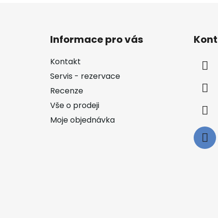
Z
á
Informace pro vás
Kont
p
a
Kontakt
t
Servis - rezervace
í
Recenze
Vše o prodeji
Moje objednávka