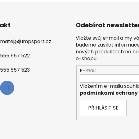
akt
Odebírat newslette
Vložte svůj e-mail a my 
matej
@
jumpsport.cz
budeme zasílat informac
nových produktech na n
555 557 522
e-shopu.
555 557 523
E-mail
Vložením e-mailu souhla
podmínkami ochrany 
PŘIHLÁSIT SE