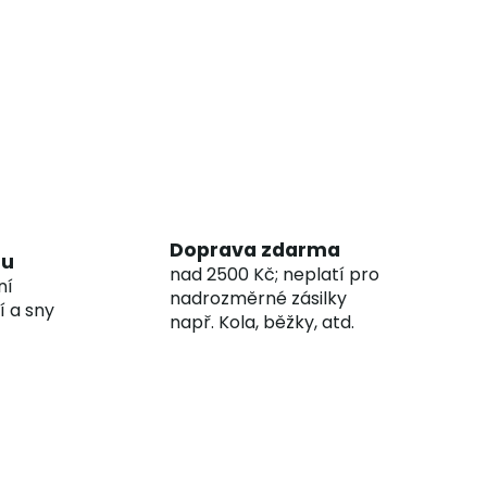
Doprava zdarma
hu
nad 2500 Kč; neplatí pro
ní
nadrozměrné zásilky
í a sny
např. Kola, běžky, atd.