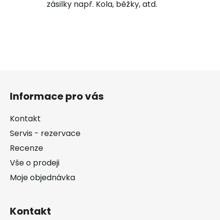
zásilky např. Kola, běžky, atd.
Z
á
Informace pro vás
p
a
Kontakt
t
Servis - rezervace
í
Recenze
Vše o prodeji
Moje objednávka
Kontakt