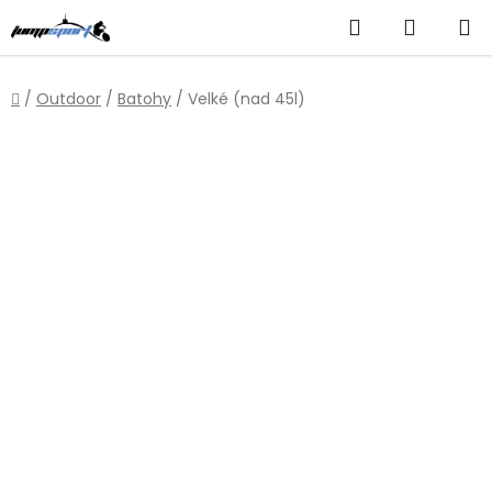
Přejít
Hledat
NÁKUP
na
obsah
KOŠÍK
Domů
/
Outdoor
/
Batohy
/
Velké (nad 45l)