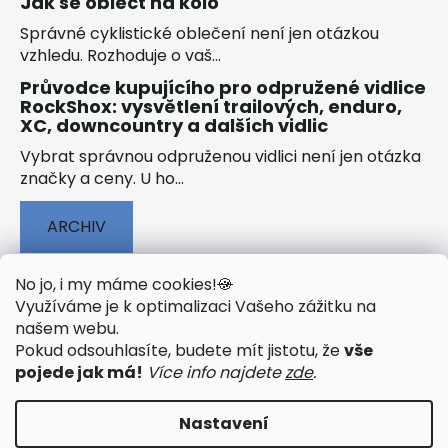
Jak se obléct na kolo
Správné cyklistické oblečení není jen otázkou
vzhledu. Rozhoduje o vaš...
Průvodce kupujícího pro odpružené vidlice
RockShox: vysvětlení trailových, enduro,
XC, downcountry a dalších vidlic
Vybrat správnou odpruženou vidlici není jen otázka
značky a ceny. U ho...
ARCHIV
No jo, i my máme cookies!
🍪
Využíváme je k optimalizaci Vašeho zážitku na
našem webu
.
🟢 TECHNOLOGIE
🟢 O ELEKTROKOLECH
Pokud odsouhlasíte, budete mít jistotu, že
vše
🟢 NÁVODY KE STAŽENÍ
pojede jak má!
Více info najdete
zde
.
Nastavení