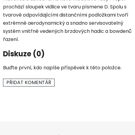
prochází sloupek vidlice ve tvaru písmene D. Spolu s
tvarově odpovídajícími distančními podložkami tvoří
extrémně aerodynamický a snadno servisovatelný
systém vnitřně vedených brzdových hadic a bowdenů
řazení.
Diskuze (0)
Buďte první, kdo napíše příspěvek k této položce.
PŘIDAT KOMENTÁŘ
Z
á