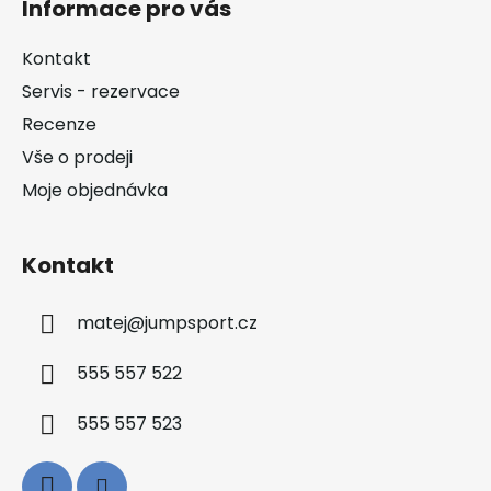
Informace pro vás
p
a
Kontakt
t
Servis - rezervace
í
Recenze
Vše o prodeji
Moje objednávka
Kontakt
matej
@
jumpsport.cz
555 557 522
555 557 523