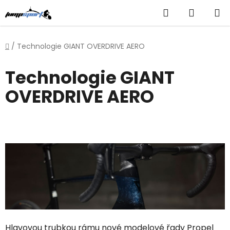
Přejít
Hledat
NÁKUP
na
obsah
KOŠÍK
Domů
/
Technologie GIANT OVERDRIVE AERO
Technologie GIANT
OVERDRIVE AERO
Hlavovou trubkou rámu nové modelové řady Propel