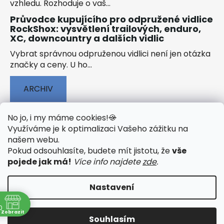
vzhledu. Rozhoduje o vaš...
Průvodce kupujícího pro odpružené vidlice
RockShox: vysvětlení trailových, enduro,
XC, downcountry a dalších vidlic
Vybrat správnou odpruženou vidlici není jen otázka
značky a ceny. U ho...
ARCHIV
No jo, i my máme cookies!
🍪
Využíváme je k optimalizaci Vašeho zážitku na
našem webu
.
🟢 TECHNOLOGIE
🟢 O ELEKTROKOLECH
Pokud odsouhlasíte, budete mít jistotu, že
vše
🟢 NÁVODY KE STAŽENÍ
pojede jak má!
Více info najdete
zde
.
Nastavení
0
Vytvořil Shoptet
&
PekneWeby
Zobrazit
Souhlasím
Copyright 2026
JumpSport.cz
. Všechna práva