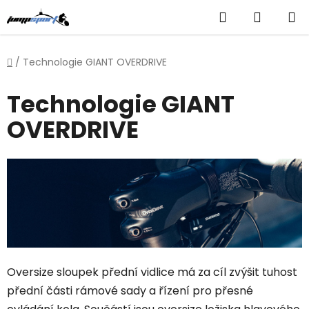
Přejít
Hledat
NÁKUP
na
obsah
KOŠÍK
Domů
/
Technologie GIANT OVERDRIVE
Technologie GIANT
OVERDRIVE
Oversize sloupek přední vidlice má za cíl zvýšit tuhost
přední části rámové sady a řízení pro přesné