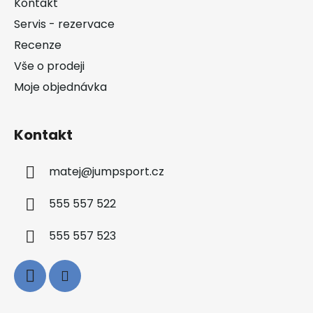
Kontakt
t
Servis - rezervace
í
Recenze
Vše o prodeji
Moje objednávka
Kontakt
matej
@
jumpsport.cz
555 557 522
555 557 523