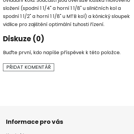
ovládání kola. Součástí jsou oversize ložiska hlavového
složení (spodní 1 1/4" a horní 1 1/8" u silničních kol a
spodní 1 1/2" a horní 1 1/8" u MTB kol) a kónický sloupek
vidlice pro zajištění optimální tuhosti řízení.
Diskuze (0)
Buďte první, kdo napíše příspěvek k této položce.
PŘIDAT KOMENTÁŘ
Z
á
Informace pro vás
p
a