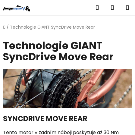
Přejít
Hledat
NÁKUP
na
obsah
KOŠÍK
Domů
/
Technologie GIANT SyncDrive Move Rear
Technologie GIANT
SyncDrive Move Rear
SYNCDRIVE MOVE REAR
Tento motor v zadním náboji poskytuje až 30 Nm