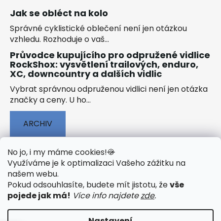
Jak se obléct na kolo
Správné cyklistické oblečení není jen otázkou
vzhledu. Rozhoduje o vaš...
Průvodce kupujícího pro odpružené vidlice
RockShox: vysvětlení trailových, enduro,
XC, downcountry a dalších vidlic
Vybrat správnou odpruženou vidlici není jen otázka
značky a ceny. U ho...
ARCHIV
No jo, i my máme cookies!
🍪
Využíváme je k optimalizaci Vašeho zážitku na
našem webu
.
🟢 TECHNOLOGIE
🟢 O ELEKTROKOLECH
Pokud odsouhlasíte, budete mít jistotu, že
vše
🟢 NÁVODY KE STAŽENÍ
pojede jak má!
Více info najdete
zde
.
Nastavení