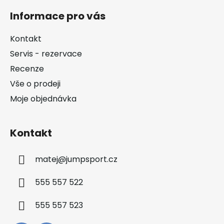
á
Informace pro vás
p
a
Kontakt
t
Servis - rezervace
í
Recenze
Vše o prodeji
Moje objednávka
Kontakt
matej
@
jumpsport.cz
555 557 522
555 557 523