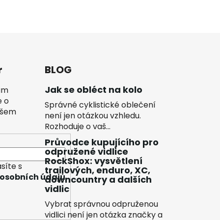
r
BLOG
Jak se obléct na kolo
vám
e o
Správné cyklistické oblečení
ašem
není jen otázkou vzhledu.
Rozhoduje o vaš...
Průvodce kupujícího pro
odpružené vidlice
RockShox: vysvětlení
síte s
trailových, enduro, XC,
osobních údajů
downcountry a dalších
vidlic
Vybrat správnou odpruženou
vidlici není jen otázka značky a