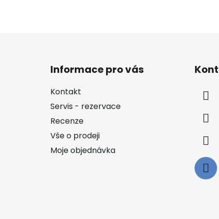
Z
á
Informace pro vás
Kont
p
a
Kontakt
t
Servis - rezervace
í
Recenze
Vše o prodeji
Moje objednávka