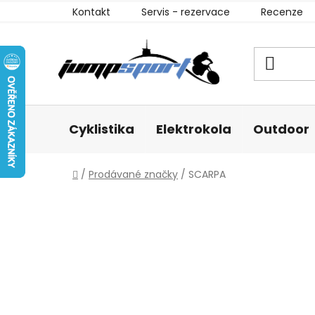
Přejít
Kontakt
Servis - rezervace
Recenze
na
obsah
Cyklistika
Elektrokola
Outdoor
Domů
/
Prodávané značky
/
SCARPA