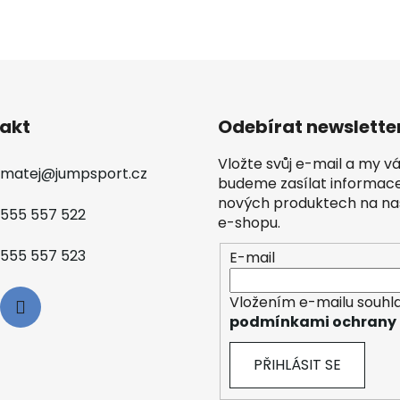
akt
Odebírat newslette
Vložte svůj e-mail a my 
matej
@
jumpsport.cz
budeme zasílat informac
nových produktech na n
555 557 522
e-shopu.
555 557 523
E-mail
Vložením e-mailu souhla
podmínkami ochrany 
PŘIHLÁSIT SE