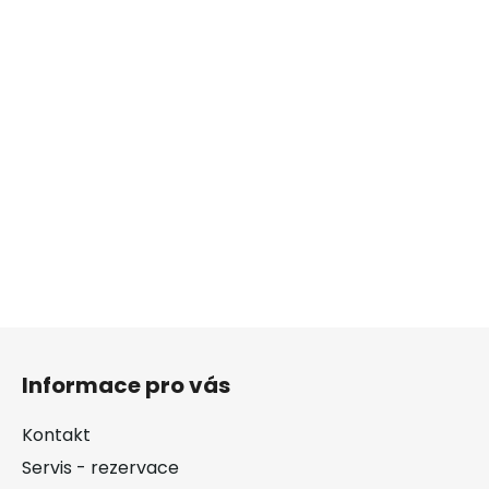
Z
á
Informace pro vás
p
a
Kontakt
t
Servis - rezervace
í