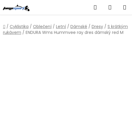
Přejít
Hledat
NÁKUP
na
obsah
KOŠÍK
Domů
/
Cyklistika
/
Oblečení
/
Letní
/
Dámské
/
Dresy
/
S krátkým
rukávem
/
ENDURA Wms Hummvee ray dres dámský red M