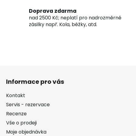
Doprava zdarma
nad 2500 Kč; neplatí pro nadrozměrné
zásilky např. Kola, běžky, atd.
Z
á
Informace pro vás
p
a
Kontakt
t
Servis - rezervace
í
Recenze
Vše o prodeji
Moje objednávka