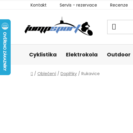
Přejít
Kontakt
Servis - rezervace
Recenze
na
obsah
Cyklistika
Elektrokola
Outdoor
Domů
/
Oblečení
/
Doplňky
/
Rukavice